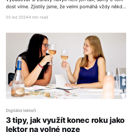
dost víme. Zjistily jsme, že velmi pomáhá vždy někdo
další. A jak to vnímáte vy?
03 led 2024
4 min read
Digitální lektoři
3 tipy, jak využít konec roku jako
lektor na volné noze