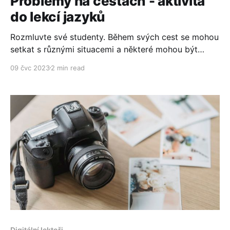
Problémy na cestách - aktivita
do lekcí jazyků
Rozmluvte své studenty. Během svých cest se mohou
setkat s různými situacemi a některé mohou být
stresující. Připravte své studenty na tyto možné
09 čvc 2023
2 min read
nepříjemnosti a procvičte s nimi dialogy, které jim
budou užitečné, když se dostanou do potíží.
Digitální lektoři