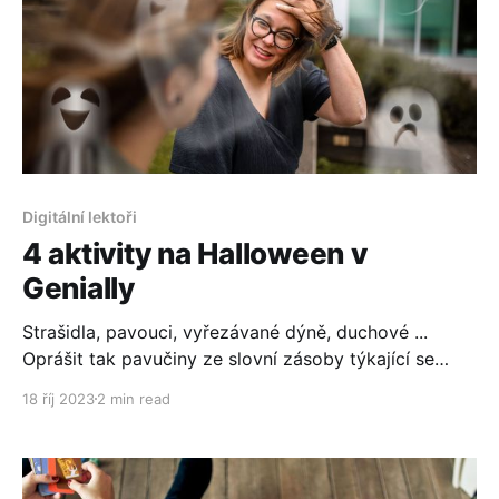
Digitální lektoři
4 aktivity na Halloween v
Genially
Strašidla, pavouci, vyřezávané dýně, duchové ...
Oprášit tak pavučiny ze slovní zásoby týkající se
tohoto období. Máme pro vás 4 geniální aktivity,
18 říj 2023
2 min read
které musíte s vašimi studenty vyzkoušet.