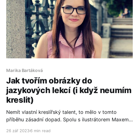
Marika Bartáková
Jak tvořím obrázky do
jazykových lekcí (i když neumím
kreslit)
Nemít vlastní kreslířský talent, to mělo v tomto
příběhu zásadní dopad. Spolu s ilustrátorem Maxem
vytvořila Marika perfektní tým. Jejich projekt spočívá
26 zář 2023
6 min read
ve vytváření jedinečných výukových materiálů do