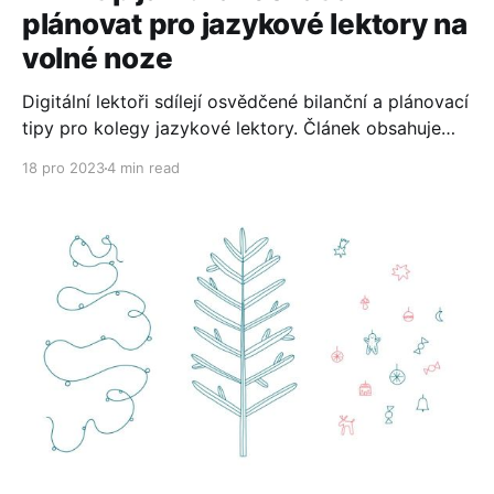
plánovat pro jazykové lektory na
volné noze
Digitální lektoři sdílejí osvědčené bilanční a plánovací
tipy pro kolegy jazykové lektory. Článek obsahuje
inspirativní citáty, osobní úspěchy z roku 2023 a
18 pro 2023
4 min read
praktické nástroje pro plánování roku 2024, včetně
kalendáře a pracovního listu. Mrkněte!