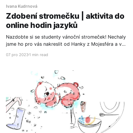
Ivana Kudrnová
Zdobení stromečku | aktivita do
online hodin jazyků
Nazdobte si se studenty vánoční stromeček! Nechaly
jsme ho pro vás nakreslit od Hanky z Mojesféra a vy
ho rozhýbejte se studenty v Genially.
07 pro 2023
1 min read