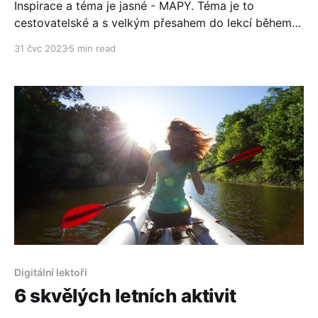
Inspirace a téma je jasné - MAPY. Téma je to
cestovatelské a s velkým přesahem do lekcí během
celého školního roku. Doporučujeme si článek uložit
31 čvc 2023
5 min read
a ty nápady, které vás chytnou za srdce hned
vyzkoušet.
Digitální lektoři
6 skvělých letních aktivit