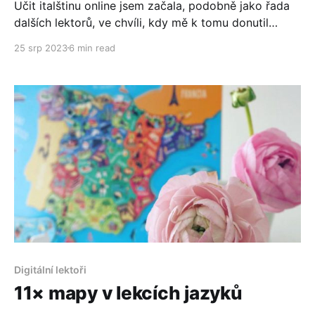
Učit italštinu online jsem začala, podobně jako řada
dalších lektorů, ve chvíli, kdy mě k tomu donutil
covidový lockdown. Dnes chci s vámi sdílet několik
25 srp 2023
6 min read
svých oblíbených zdrojů, které ráda na lekcích
italštiny využívám.
Digitální lektoři
11× mapy v lekcích jazyků