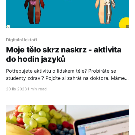
Digitální lektoři
Moje tělo skrz naskrz - aktivita
do hodin jazyků
Potřebujete aktivitu o lidském těle? Probíráte se
studenty zdraví? Pojďte si zahrát na doktora. Máme
pro vás genially aktivitu.
20 lis 2023
1 min read