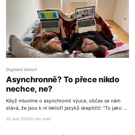
Digitální lektoři
Asynchronně? To přece nikdo
nechce, ne?
Když mluvíme o asynchronní výuce, občas se nám
stává, že jsou k ní lektoři jazyků skeptičtí: "To jako se
student učí sám? To jako fakt dělá úkoly? To jako se
30 dub 2024
5 min read
s ním ani nevidíte? To jako fakt někdo platí? Vždyť to
přece nikdo nechce, ne?" Ale chce. My