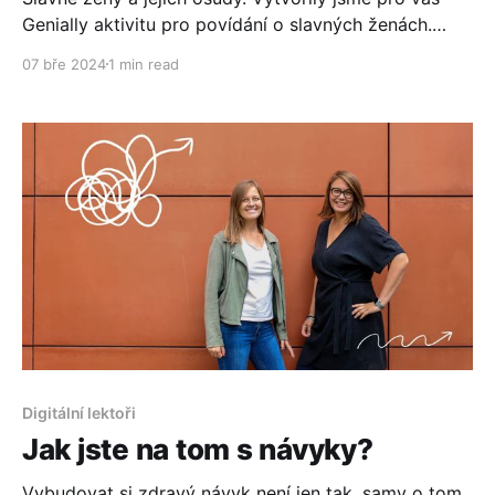
Genially aktivitu pro povídání o slavných ženách.
Využít ji můžete samozřejmě kdykoli během roku.
07 bře 2024
1 min read
Digitální lektoři
Jak jste na tom s návyky?
Vybudovat si zdravý návyk není jen tak, samy o tom