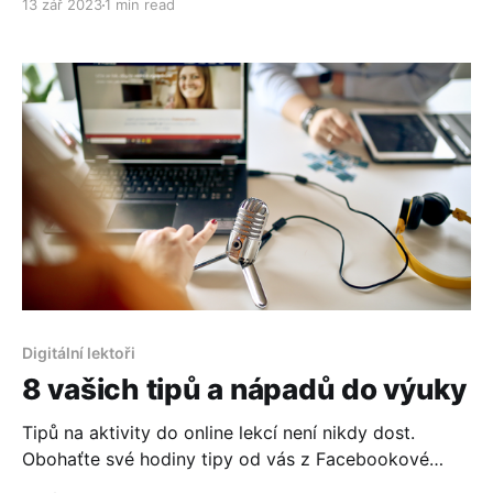
13 zář 2023
1 min read
aktivity využijete, se meze nekladou.
Digitální lektoři
8 vašich tipů a nápadů do výuky
Tipů na aktivity do online lekcí není nikdy dost.
Obohaťte své hodiny tipy od vás z Facebookové
skupiny. Máme pro vás 8 tipů a nápadů.