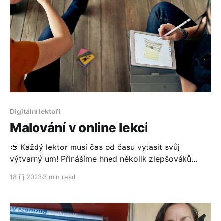
Digitální lektoři
Malování v online lekci
🎨 Každý lektor musí čas od času vytasit svůj
výtvarný um! Přinášíme hned několik zlepšováků
(nejen) do online lekcí jazyků přímo pro vás.
18 říj 2023
3 min read