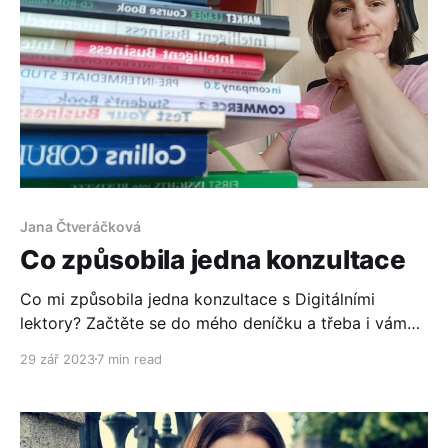
Jana Čtveráčková
Co způsobila jedna konzultace
Co mi způsobila jedna konzultace s Digitálními
lektory? Začtěte se do mého deníčku a třeba i vám
konzultace posvítí na tu správnou cestu!
29 zář 2023
7 min read