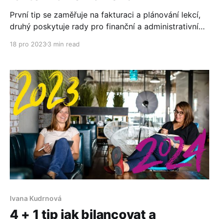
První tip se zaměřuje na fakturaci a plánování lekcí,
druhý poskytuje rady pro finanční a administrativní
správu, zatímco třetí nabízí tipy na úspěšný
18 pro 2023
3 min read
newsletter pro komunikaci se stávajícími a budoucími
klienty.
Ivana Kudrnová
4 + 1 tip jak bilancovat a