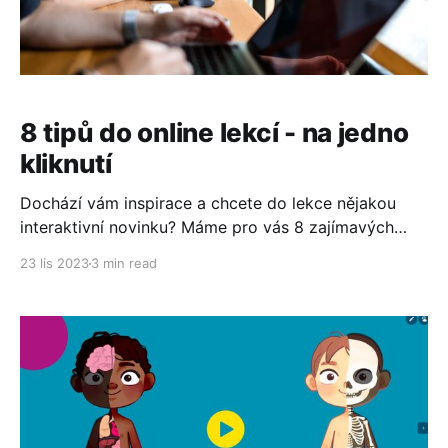
8 tipů do online lekcí - na jedno
kliknutí
Dochází vám inspirace a chcete do lekce nějakou
interaktivní novinku? Máme pro vás 8 zajímavých
tipů, které použijete na jedno kliknutí. Určitě si
23 lis 2023
3 min read
vyberete.