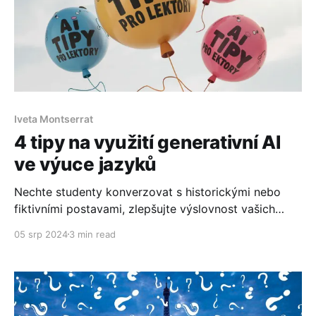
Iveta Montserrat
4 tipy na využití generativní AI
ve výuce jazyků
Nechte studenty konverzovat s historickými nebo
fiktivními postavami, zlepšujte výslovnost vašich
studentů pomocí hlasových funkcí, vytvářejte mluvící
05 srp 2024
3 min read
avatary slavných osobností či zaujměte studenty
vizuálně atraktivními konverzačními kartičkami.