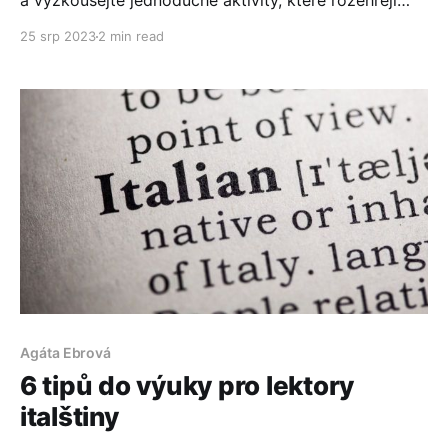
a vyzkoušejte jednoduché aktivity, které rozehřejí
vaše studenty a vám nezavaří mozky. Icebrekry do
25 srp 2023
2 min read
vašich lekcí jazyků.
Agáta Ebrová
6 tipů do výuky pro lektory
italštiny