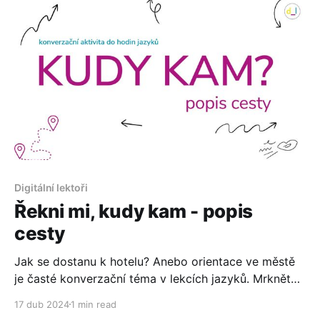
Digitální lektoři
Řekni mi, kudy kam - popis
cesty
Jak se dostanu k hotelu? Anebo orientace ve městě
je časté konverzační téma v lekcích jazyků. Mrkněte
se na 5 interaktivních map a s vašim studentem
17 dub 2024
1 min read
posouvejte posle zadání fialového panáčka.