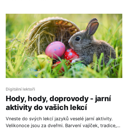
lekcí. Radíme nebrat ghosting osobně, respektovat
hranice mezi učením a terapií a zvážit individuální
přístup k účtování lekcí.
Digitální lektoři
Hody, hody, doprovody - jarní
aktivity do vašich lekcí
Vneste do svých lekcí jazyků veselé jarní aktivity.
Velikonoce jsou za dveřmi. Barvení vajíček, tradice,