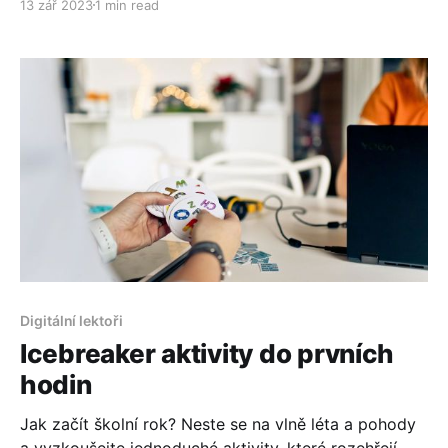
13 zář 2023
1 min read
Digitální lektoři
Icebreaker aktivity do prvních
hodin
Jak začít školní rok? Neste se na vlně léta a pohody