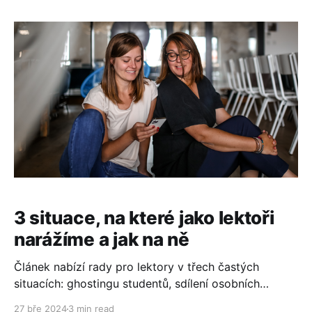
3 situace, na které jako lektoři
narážíme a jak na ně
Článek nabízí rady pro lektory v třech častých
situacích: ghostingu studentů, sdílení osobních
problémů v cizím jazyce a účtování neuskutečněných
27 bře 2024
3 min read