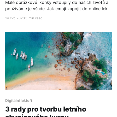
Malé obrázkové ikonky vstoupily do našich životů a
používáme je všude. Jak emoji zapojit do online lekcí
jazyků? Jde to? Ano, jde. Máme pro vás 8 tipů, co
14 čvc 2023
5 min read
vás budou bavit.
Digitální lektoři
3 rady pro tvorbu letního