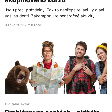
skupinového kurzu
Jsou přeci prázdniny! Tak to nepřepalte, ani vy a ani
vaši studenti. Zakomponujte nenáročné aktivity,
opakování a srandičky a zvolte kratší lekce i krátkou
09 čvc 2023
2 min read
délku kurzu. Víte, že váš kurz může trvat třeba i jen 2
týdny?
Digitální lektoři