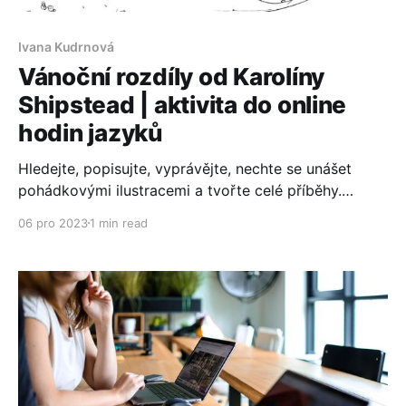
Ivana Kudrnová
Vánoční rozdíly od Karolíny
Shipstead | aktivita do online
hodin jazyků
Hledejte, popisujte, vyprávějte, nechte se unášet
pohádkovými ilustracemi a tvořte celé příběhy.
Karolína Shipstead, lektorka angličtiny pro děti a
06 pro 2023
1 min read
úžasná výtvarnice, připravila tři dvojice krásných
zimních ilustrací.