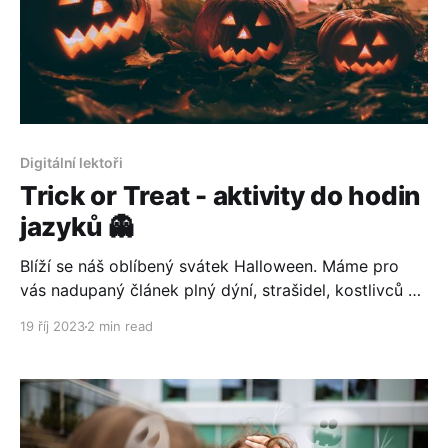
Digitální lektoři
Trick or Treat - aktivity do hodin
jazyků 👻
Blíží se náš oblíbený svátek Halloween. Máme pro
vás nadupaný článek plný dýní, strašidel, kostlivců a
pavouků. Inspirovaly jsme se v naší facebookové
19 říj 2023
2 min read
skupině.