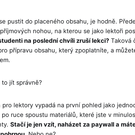
se pustit do placeného obsahu, je hodně. Před
 příjmových nohou, na kterou se jako lektoři pos
tudenti na poslední chvíli zruší lekci?
Taková 
 pro přípravu obsahu, který zpoplatníte, a můžet
jem.
 to jít správně?
 pro lektory vypadá na první pohled jako jedno
po ruce spoustu materiálů, které jste v minulos
nty.
Stačí je jen vzít, naházet za paywall a mát
 pohrnou.
Nebo ne?