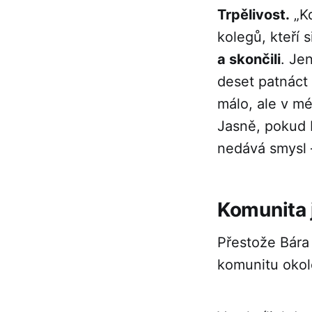
Trpělivost.
„Kd
kolegů, kteří 
a skončili
. Je
deset patnáct 
málo, ale v mém
Jasně, pokud b
nedává smysl –
Komunita 
Přestože Bára
komunitu oko