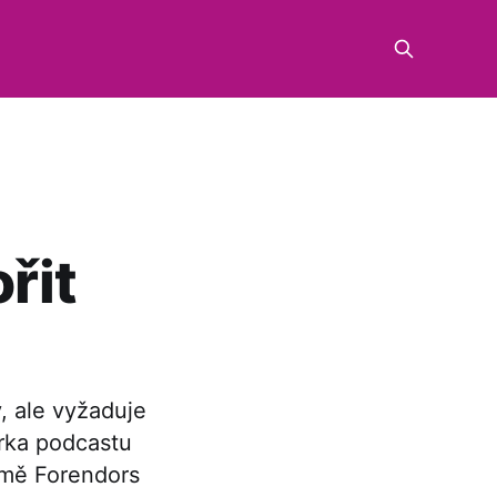
řit
, ale vyžaduje
orka podcastu
rmě Forendors