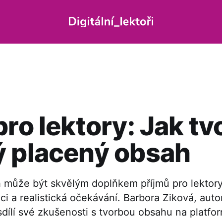
pro lektory: Jak tvo
ý placený obsah
 může být skvělým doplňkem příjmů pro lektory
aci a realistická očekávání. Barbora Ziková, aut
sdílí své zkušenosti s tvorbou obsahu na platfo