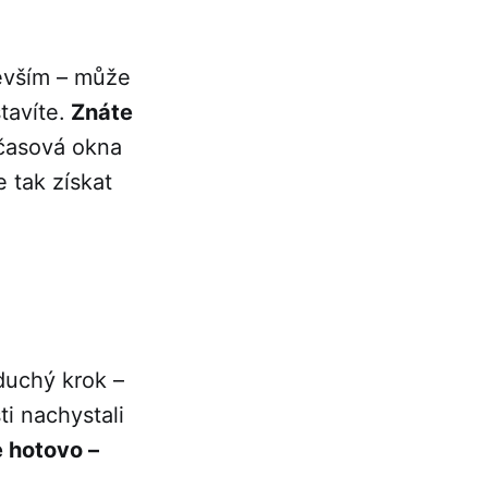
evším – může
tavíte.
Znáte
časová okna
e tak získat
duchý krok –
ti nachystali
e hotovo –