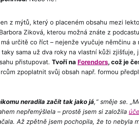
den z mýtů, který o placeném obsahu mezi lekto
 Barbora Ziková, kterou možná znáte z podcast
má určitě co říct – nejenže vyučuje němčinu a 
 taky sama už dva roky na vlastní kůži zjišťuje, 
ahu přistupovat.
Tvoří na
Forendors
, což je č
ůrcům zpoplatnit svůj obsah např. formou předp
ikomu neradila začít tak jako já
,“ směje se. „
hem nepřemýšlela – prostě jsem si založila
úče
čala. Až zpětně jsem pochopila, že to nebyla 