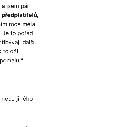
la jsem pár
 předplatitelů,
ním roce měla
. Je to pořád
řibývají další.
 to dál
 pomalu.“
 něco jiného –