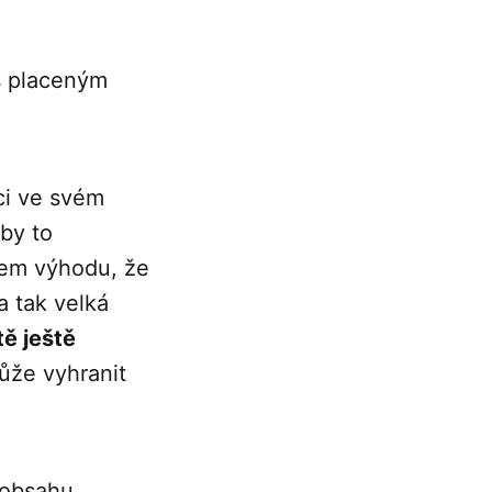
 s placeným
ci ve svém
by to
sem výhodu, že
a tak velká
tě ještě
může vyhranit
 obsahu