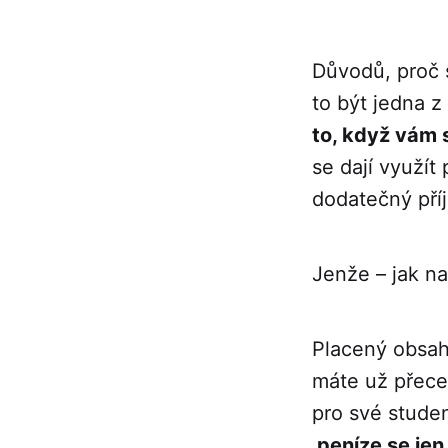
Důvodů, proč 
to být jedna z
to, když vám s
se dají využít
dodatečný pří
Jenže – jak na
Placený obsah
máte už přece 
pro své stude
peníze se jen