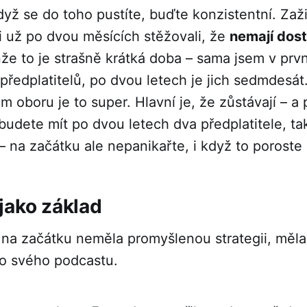
yž se do toho pustíte, buďte konzistentní. Zaži
si už po dvou měsících stěžovali, že
nemají dost
nže to je strašně krátká doba – sama jsem v prv
předplatitelů, po dvou letech je jich sedmdesát
 oboru je to super. Hlavní je, že zůstávají – a p
udete mít po dvou letech dva předplatitele, tak
 na začátku ale nepanikařte, i když to poroste
jako základ
 na začátku neměla promyšlenou strategii, měla
lo svého podcastu.