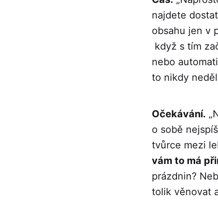
najdete dosta
obsahu jen v 
když s tím za
nebo automat
to nikdy neděl
Očekávání.
„N
o sobě nejspíš
tvůrce mezi lek
vám to má př
prázdnin? Nebo
tolik věnovat 