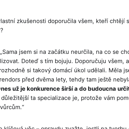
lastní zkušenosti doporučila všem, kteří chtějí
t?
„Sama jsem si na začátku neurčila, na co se ch
lizovat. Doteď s tím bojuju. Doporučuju všem, a
 rozhodně si takový domácí úkol udělali. Měla j
rendors před dvěma lety, tehdy tam ještě nebyl
nes už je konkurence širší a do budoucna urči
 důležitější ta specializace je, protože vám po
 tvůrcům.“
 klíčová věc – opravdu zvažte, jestli na tvorbu