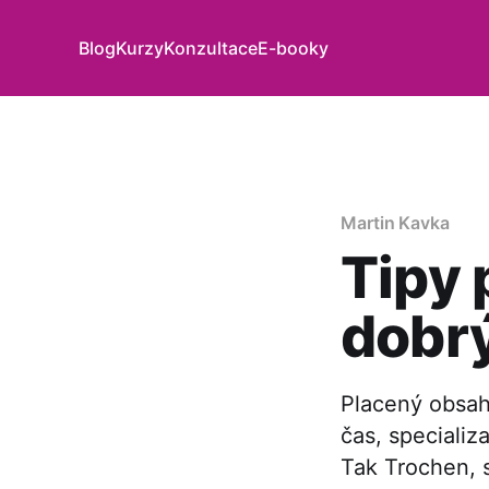
Blog
Kurzy
Konzultace
E-booky
Martin Kavka
Tipy 
dobr
Placený obsah
čas, specializ
Tak Trochen, 