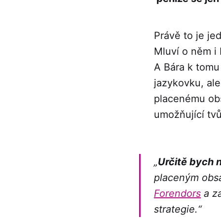
Právě to je je
Mluví o něm i
A Bára k tomu 
jazykovku, ale
placenému obs
umožňující tv
„
Určitě bych n
placeným obsa
Forendors
a za
strategie.“