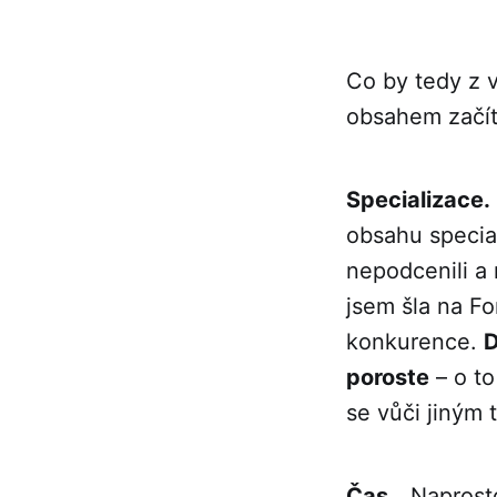
Co by tedy z v
obsahem začí
Specializace.
obsahu specia
nepodcenili a
jsem šla na Fo
konkurence.
D
poroste
– o to
se vůči jiným
Čas.
„Naprosto