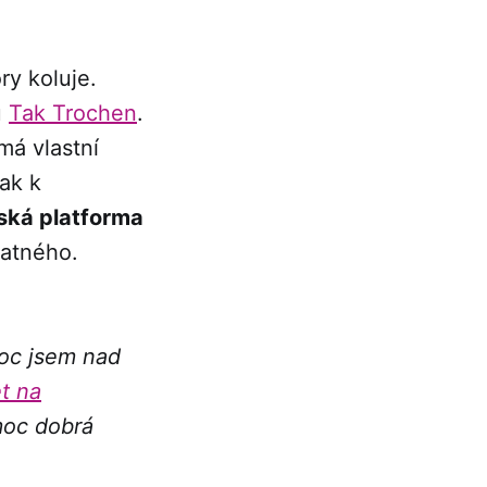
ry koluje.
u
Tak Trochen
.
má vlastní
jak k
eská platforma
latného.
Moc jsem nad
t na
moc dobrá