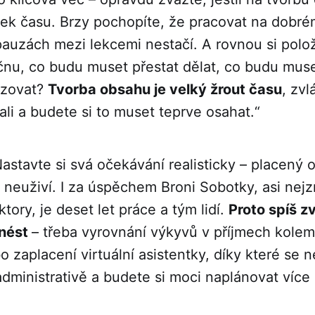
tek času. Brzy pochopíte, že pracovat na dobr
pauzách mezi lekcemi nestačí. A rovnou si polo
čnu, co budu muset přestat dělat, co budu mus
izovat?
Tvorba obsahu je velký žrout času
, zvl
ali a budete si to muset teprve osahat.“
astavte si svá očekávání realisticky – placený
 neuživí. I za úspěchem Broni Sobotky, asi nej
tory, je deset let práce a tým lidí.
Proto spíš z
inést
– třeba vyrovnání výkyvů v příjmech kole
 zaplacení virtuální asistentky, díky které se
administrativě a budete si moci naplánovat více 