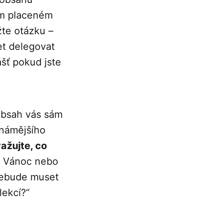
ém placeném
žte otázku –
et delegovat
ášť pokud jste
 obsah vás sám
známějšího
važujte, co
m Vánoc nebo
 nebude muset
lekcí?“