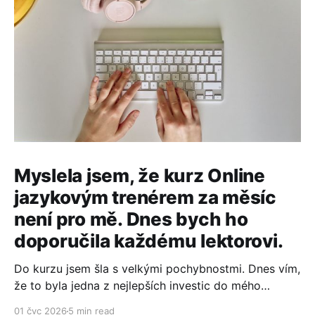
Myslela jsem, že kurz Online
jazykovým trenérem za měsíc
není pro mě. Dnes bych ho
doporučila každému lektorovi.
Do kurzu jsem šla s velkými pochybnostmi. Dnes vím,
že to byla jedna z nejlepších investic do mého
lektorského podnikání. Co mě přesvědčilo? Tady je
01 čvc 2026
5 min read