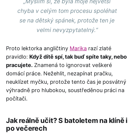
„Myslím si, že byla moje největší
chyba v celým tom procesu spoléhat
se na dětský spánek, protože ten je
velmi nevyzpytatelný.“
Proto lektorka angličtiny
Marika
razí zlaté
pravidlo:
Když dítě spí, tak buď spíte taky, nebo
pracujete.
Znamená to ignorovat veškeré
domácí práce. Nežehlit, nezapínat pračku,
neuklízet myčku, protože tento čas je posvátný
výhradně pro hlubokou, soustředěnou práci na
počítači.
Jak reálně učit? S batoletem na klíně i
po večerech