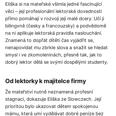
Eliška si na mateřské všimla jedné fascinující
věci – její profesionální lektorské dovednosti
přímo pomáhají v rozvoji její malé dcery. Učí ji
bilingvně (česky a francouzsky) a podvědomě
na ni aplikuje lektorská pravidla naslouchání.
Znamená to dopřát dítěti čas vyjádřit se,
nenapovídat mu zbrkle slova a snažit se hledat
smysl i ve zkomoleninách, přesně tak, jak to
dobrý lektor dělá se svými dospělými studenty.
Od lektorky k majitelce firmy
Že mateřství nutně neznamená profesní
stagnaci, dokazuje Eliška ze Slowczech. Její
prioritou bylo ukazovat dětem spokojenou
mámu, která umí vydělávat dobré peníze bez