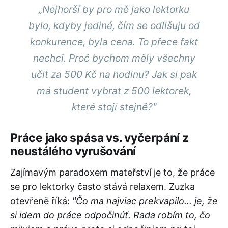
„Nejhorší by pro mě jako lektorku
bylo, kdyby jediné, čím se odlišuju od
konkurence, byla cena. To přece fakt
nechci. Proč bychom měly všechny
učit za 500 Kč na hodinu? Jak si pak
má student vybrat z 500 lektorek,
které stojí stejně?"
Práce jako spása vs. vyčerpání z
neustálého vyrušování
Zajímavým paradoxem mateřství je to, že práce
se pro lektorky často stává relaxem. Zuzka
otevřeně říká:
"Čo ma najviac prekvapilo... je, že
si idem do práce odpočinúť. Rada robím to, čo