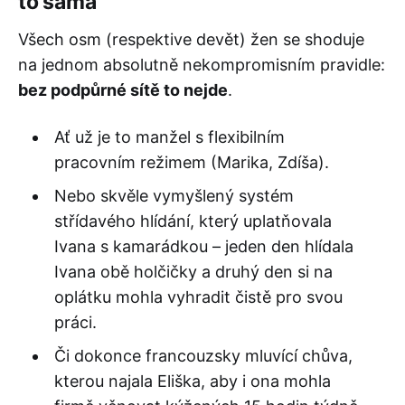
to sama
Všech osm (respektive devět) žen se shoduje
na jednom absolutně nekompromisním pravidle:
bez podpůrné sítě to nejde
.
Ať už je to manžel s flexibilním
pracovním režimem (Marika, Zdíša).
Nebo skvěle vymyšlený systém
střídavého hlídání, který uplatňovala
Ivana s kamarádkou – jeden den hlídala
Ivana obě holčičky a druhý den si na
oplátku mohla vyhradit čistě pro svou
práci.
Či dokonce francouzsky mluvící chůva,
kterou najala Eliška, aby i ona mohla