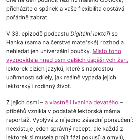
přicházíte o spánek a vaše flexibilita dostává
pořádně zabrat.
V 33. epizodě podcastu
Digitální lektoři
se
Hanka (sama na čerstvé mateřské) rozhodla
nehledat jen univerzální poučky.
Místo toho
vyzpovídala hned osm dalších úspěšných žen
,
lektorek cizích jazyků, které s naprostou
upřímností sdílely, jak reálně vypadá jejich
lektorský i rodinný život.
Z jejich osmi –
a vlastně i Ivanina devátého
–
příběhů vznikla v podstatě lektorská máma
reportáž. Vyplývá z ní jedno zásadní ponaučení:
neexistuje jeden správný recept, ale každá z
lektorek si musela projít fází pokusů a omylů,