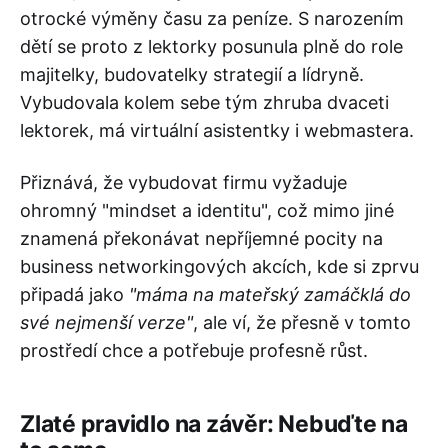
otrocké výměny času za peníze. S narozením
dětí se proto z lektorky posunula plně do role
majitelky, budovatelky strategií a lídryně.
Vybudovala kolem sebe tým zhruba dvaceti
lektorek, má virtuální asistentky i webmastera.
Přiznává, že vybudovat firmu vyžaduje
ohromný "mindset a identitu", což mimo jiné
znamená překonávat nepříjemné pocity na
business networkingových akcích, kde si zprvu
připadá jako
"máma na mateřský zamáčklá do
své nejmenší verze"
, ale ví, že přesně v tomto
prostředí chce a potřebuje profesně růst.
Zlaté pravidlo na závěr: Nebuďte na