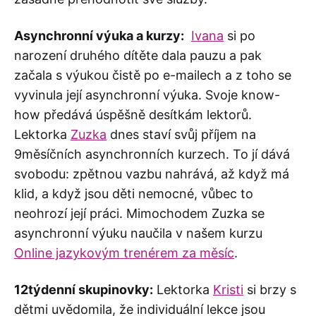
Asynchronní výuka a kurzy:
Ivana
si po
narození druhého dítěte dala pauzu a pak
začala s výukou čistě po e-mailech a z toho se
vyvinula její asynchronní výuka. Svoje know-
how předává úspěšně desítkám lektorů.
Lektorka
Zuzka
dnes staví svůj příjem na
9měsíčních asynchronních kurzech. To jí dává
svobodu: zpětnou vazbu nahrává, až když má
klid, a když jsou děti nemocné, vůbec to
neohrozí její práci. Mimochodem Zuzka se
asynchronní výuku naučila v našem kurzu
Online jazykovým trenérem za měsíc
.
12týdenní skupinovky:
Lektorka
Kristi
si brzy s
dětmi uvědomila, že individuální lekce jsou