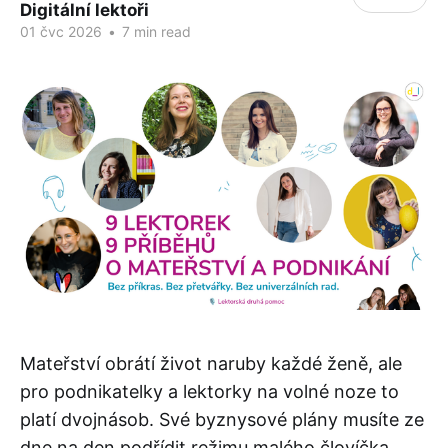
Digitální lektoři
01 čvc 2026
•
7 min read
Mateřství obrátí život naruby každé ženě, ale
pro podnikatelky a lektorky na volné noze to
platí dvojnásob. Své byznysové plány musíte ze
dne na den podřídit režimu malého človíčka,