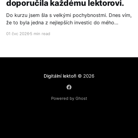
doporučila každému lektorovi.
Do kurzu jsem šla s velkými pochybnostmi. Dnes vím,
že to byla jedna z nejlepších investic do mého
lektorského podnikání. Co mě přesvědčilo? Tady je
01 čvc 2026
5 min read
moje upřímná recenze.
Digitální lektoři
© 2026
Powered by Ghost