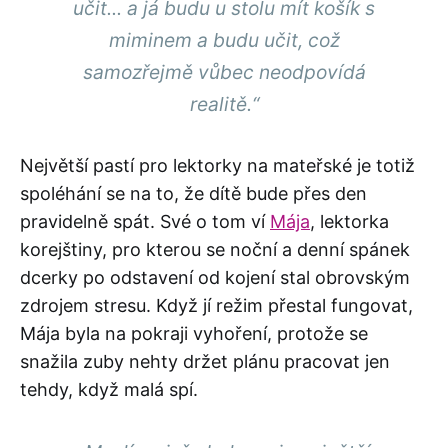
učit... a já budu u stolu mít košík s
miminem a budu učit, což
samozřejmě vůbec neodpovídá
realitě.“
Největší pastí pro lektorky na mateřské je totiž
spoléhání se na to, že dítě bude přes den
pravidelně spát. Své o tom ví
Mája
, lektorka
korejštiny, pro kterou se noční a denní spánek
dcerky po odstavení od kojení stal obrovským
zdrojem stresu. Když jí režim přestal fungovat,
Mája byla na pokraji vyhoření, protože se
snažila zuby nehty držet plánu pracovat jen
tehdy, když malá spí.