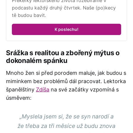
Prekérky lektorského života rozebíráme v 
podcastu každý druhý čtvrtek. Naše (po)kecy 
tě budou bavit.
K poslechu!
Srážka s realitou a zbořený mýtus o
dokonalém spánku
Mnoho žen si před porodem maluje, jak budou s
miminkem bez problémů dál pracovat. Lektorka
španělštiny
Zdíša
na své začátky vzpomíná s
úsměvem:
„Myslela jsem si, že se syn narodí a
že třeba za tři měsíce už budu znova