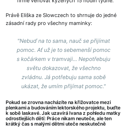
firmě věnovat kýžených 15 hodin týdně.
Právě Eliška ze Slowczech to shrnuje do jedné
zásadní rady pro všechny maminky:
"Nebuď na to sama, nauč se přijímat
pomoc. Ať už je to sebemenší pomoc
s kočárkem v tramvaji... Nepotřebuju
světu dokazovat, že všechno
zvládnu. Já potřebuju sama sobě
ukázat, že umím přijímat pomoc."
Pokud se zrovna nacházíte na křižovatce mezi
plenkami a budováním lektorského projektu, buďte
k sobě laskavé. Jak uzavírá Ivana z pohledu matky
odrostlejších dětí: Práce nikam neuteče, ale ten
krátký čas s malými dětmi uteče neskutečně