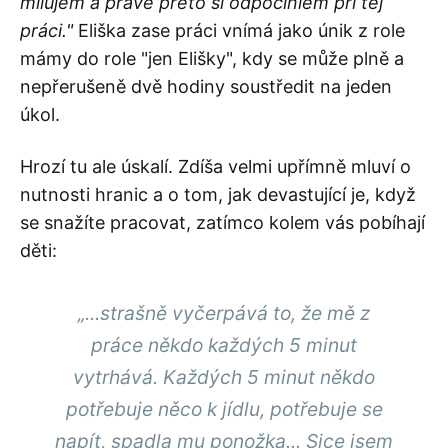
milujem a práve preto si odpočiniem pri tej
práci."
Eliška zase práci vnímá jako únik z role
mámy do role "jen Elišky", kdy se může plně a
nepřerušeně dvě hodiny soustředit na jeden
úkol.
Hrozí tu ale úskalí. Zdíša velmi upřímně mluví o
nutnosti hranic a o tom, jak devastující je, když
se snažíte pracovat, zatímco kolem vás pobíhají
děti:
„...strašně vyčerpává to, že mě z
práce někdo každých 5 minut
vytrhává. Každých 5 minut někdo
potřebuje něco k jídlu, potřebuje se
napít, spadla mu ponožka... Sice jsem