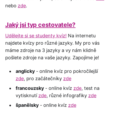
nebo
zde
.
Jaký jsi typ cestovatele?
Udělejte si se studenty kvíz!
Na internetu
najdete kvízy pro různé jazyky. My pro vás
máme zdroje na 3 jazyky a vy nám klidně
pošlete zdroje na vaše jazyky. Zapojíme je!
anglicky
- online kvíz pro pokročilejší
zde
, pro začátečníky
zde
francouzsky
- online kvíz
zde
, test na
vytisknutí
zde
, různé infografiky
zde
španělsky
- online kvíz
zde