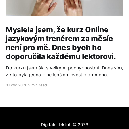
Myslela jsem, že kurz Online
jazykovým trenérem za měsíc
není pro mě. Dnes bych ho
doporučila každému lektorovi.
Do kurzu jsem šla s velkými pochybnostmi. Dnes vím,
že to byla jedna z nejlepších investic do mého
lektorského podnikání. Co mě přesvědčilo? Tady je
01 čvc 2026
5 min read
moje upřímná recenze.
Digitální lektoři
© 2026