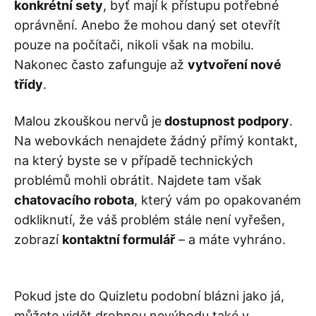
konkrétní sety
, byť mají k přístupu potřebné
oprávnění. Anebo že mohou daný set otevřít
pouze na počítači, nikoli však na mobilu.
Nakonec často zafunguje až
vytvoření nové
třídy
.
Malou zkouškou nervů je
dostupnost podpory
.
Na webovkách nenajdete žádný přímý kontakt,
na který byste se v případě technických
problémů mohli obrátit. Najdete tam však
chatovacího robota
, který vám po opakovaném
odkliknutí, že váš problém stále není vyřešen,
zobrazí
kontaktní formulář
– a máte vyhráno.
Pokud jste do Quizletu podobní blázni jako já,
můžete vidět drobnou nevýhodu také v