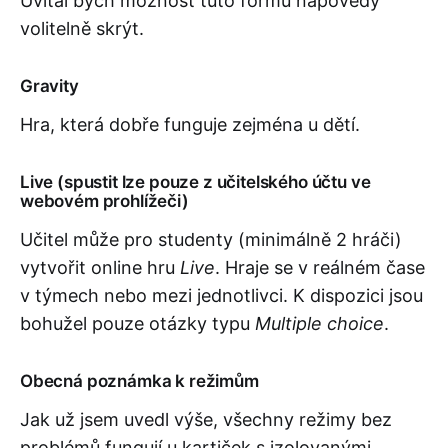
Uvítal bych možnost tuto formu nápovědy
volitelně skrýt.
Gravity
Hra, která dobře funguje zejména u dětí.
Live (spustit lze pouze z učitelského účtu ve
webovém prohlížeči)
Učitel může pro studenty (minimálně 2 hráči)
vytvořit online hru
Live
. Hraje se v reálném čase
v týmech nebo mezi jednotlivci. K dispozici jsou
bohužel pouze otázky typu
Multiple choice
.
Obecná poznámka k režimům
Jak už jsem uvedl výše, všechny režimy bez
problémů fungují u kartiček s izolovanými