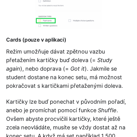
Cards (pouze v aplikaci)
Režim umožňuje dávat zpětnou vazbu
přetažením kartičky buď doleva (=
Study
again
), nebo doprava (=
Got it
). Jakmile se
student dostane na konec setu, má možnost
pokračovat s kartičkami přetaženými doleva.
Kartičky lze buď ponechat v původním pořadí,
anebo je promíchat pomocí funkce
Shuffle
.
Ovšem abyste procvičili kartičky, které ještě
zcela neovládáte, musíte se vždy dostat až na
konec setu. A když má set například 1 500