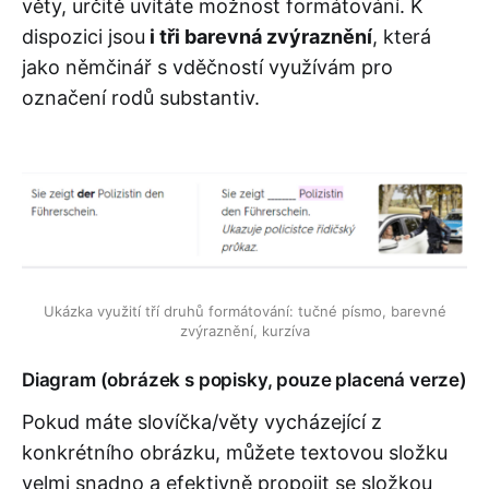
věty, určitě uvítáte možnost formátování. K
dispozici jsou
i tři barevná zvýraznění
, která
jako němčinář s vděčností využívám pro
označení rodů substantiv.
Ukázka využití tří druhů formátování: tučné písmo, barevné
zvýraznění, kurzíva
Diagram (obrázek s popisky, pouze placená verze)
Pokud máte slovíčka/věty vycházející z
konkrétního obrázku, můžete textovou složku
velmi snadno a efektivně propojit se složkou