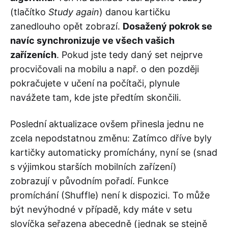
(tlačítko
Study again
) danou kartičku
zanedlouho opět zobrazí.
Dosažený pokrok se
navíc synchronizuje ve všech vašich
zařízeních
. Pokud jste tedy daný set nejprve
procvičovali na mobilu a např. o den později
pokračujete v učení na počítači, plynule
navážete tam, kde jste předtím skončili.
Poslední aktualizace ovšem přinesla jednu ne
zcela nepodstatnou změnu: Zatímco dříve byly
kartičky automaticky promíchány, nyní se (snad
s výjimkou starších mobilních zařízení)
zobrazují v původním pořadí. Funkce
promíchání (Shuffle) není k dispozici. To může
být nevýhodné v případě, kdy máte v setu
slovíčka seřazena abecedně (jednak se stejně