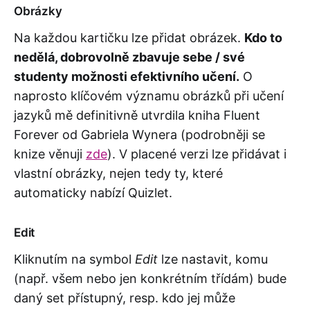
‍Obrázky
Na každou kartičku lze přidat obrázek.
Kdo to
nedělá, dobrovolně zbavuje sebe / své
studenty možnosti efektivního učení.
O
naprosto klíčovém významu obrázků při učení
jazyků mě definitivně utvrdila kniha Fluent
Forever od Gabriela Wynera (podrobněji se
knize věnuji
zde
). V placené verzi lze přidávat i
vlastní obrázky, nejen tedy ty, které
automaticky nabízí Quizlet.
Edit
Kliknutím na symbol
Edit
lze nastavit, komu
(např. všem nebo jen konkrétním třídám) bude
daný set přístupný, resp. kdo jej může