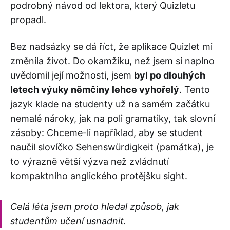
podrobný návod od lektora, který Quizletu
propadl.
Bez nadsázky se dá říct, že aplikace Quizlet mi
změnila život. Do okamžiku, než jsem si naplno
uvědomil její možnosti, jsem
byl po dlouhých
letech výuky němčiny lehce vyhořelý
. Tento
jazyk klade na studenty už na samém začátku
nemalé nároky, jak na poli gramatiky, tak slovní
zásoby: Chceme-li například, aby se student
naučil slovíčko Sehenswürdigkeit (památka), je
to výrazně větší výzva než zvládnutí
kompaktního anglického protějšku sight.
Celá léta jsem proto hledal způsob, jak
studentům učení usnadnit.