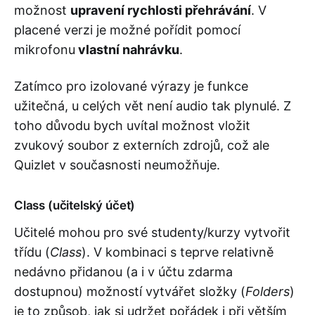
možnost
upravení rychlosti přehrávání
. V
placené verzi je možné pořídit pomocí
mikrofonu
vlastní nahrávku
.
Zatímco pro izolované výrazy je funkce
užitečná, u celých vět není audio tak plynulé. Z
toho důvodu bych uvítal možnost vložit
zvukový soubor z externích zdrojů, což ale
Quizlet v současnosti neumožňuje.
Class (učitelský účet)
Učitelé mohou pro své studenty/kurzy vytvořit
třídu (
Class
). V kombinaci s teprve relativně
nedávno přidanou (a i v účtu zdarma
dostupnou) možností vytvářet složky (
Folders
)
je to způsob, jak si udržet pořádek i při větším