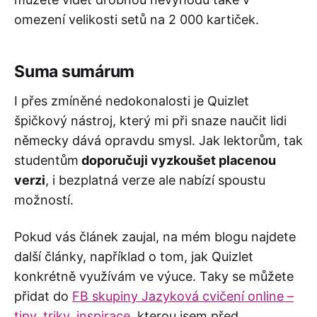
omezení velikosti setů na 2 000 kartiček.
Suma sumárum
I přes zmíněné nedokonalosti je Quizlet
špičkový nástroj, který mi při snaze naučit lidi
německy dává opravdu smysl. Jak lektorům, tak
studentům
doporučuji vyzkoušet placenou
verzi
, i bezplatná verze ale nabízí spoustu
možností.
Pokud vás článek zaujal, na mém blogu najdete
další články, například o tom, jak Quizlet
konkrétně využívám ve výuce. Taky se můžete
přidat do
FB skupiny Jazyková cvičení online –
tipy, triky, inspirace
, kterou jsem před