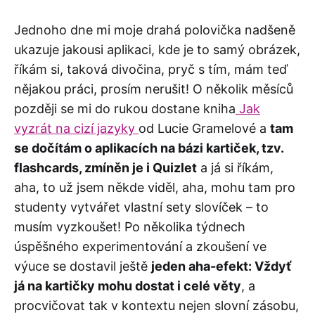
Jednoho dne mi moje drahá polovička nadšeně
ukazuje jakousi aplikaci, kde je to samý obrázek,
říkám si, taková divočina, pryč s tím, mám teď
nějakou práci, prosím nerušit! O několik měsíců
později se mi do rukou dostane kniha
Jak
vyzrát na cizí jazyky
od Lucie Gramelové a
tam
se dočítám o aplikacích na bázi kartiček, tzv.
flashcards, zmíněn je i Quizlet
a já si říkám,
aha, to už jsem někde viděl, aha, mohu tam pro
studenty vytvářet vlastní sety slovíček – to
musím vyzkoušet! Po několika týdnech
úspěšného experimentování a zkoušení ve
výuce se dostavil ještě
jeden aha-efekt: Vždyť
já na kartičky mohu dostat i celé věty
, a
procvičovat tak v kontextu nejen slovní zásobu,