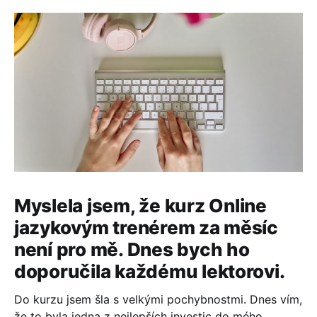
Myslela jsem, že kurz Online
jazykovým trenérem za měsíc
není pro mě. Dnes bych ho
doporučila každému lektorovi.
Do kurzu jsem šla s velkými pochybnostmi. Dnes vím,
že to byla jedna z nejlepších investic do mého