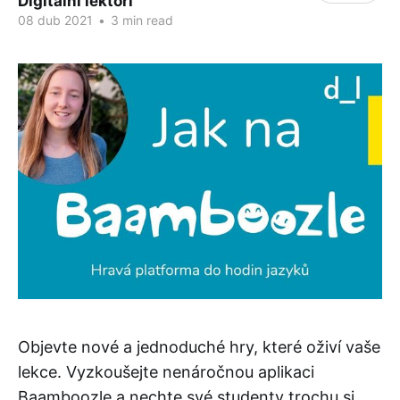
Digitální lektoři
08 dub 2021
•
3 min read
Objevte nové a jednoduché hry, které oživí vaše
lekce. Vyzkoušejte nenáročnou aplikaci
Baamboozle a nechte své studenty trochu si